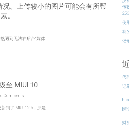
没
情况。上传较小的图片可能会有所帮
传
25
像素。
使用
我
后，突然遇到无法在后台“媒体
记
代
至 MIUI 10
记
o Comments
hua
了 MIUI 12.5，那是
[笔
财