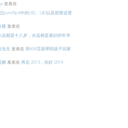
yi
发表在
记]pureftpd中的UID、UID以及权限设置
务楼
发表在
永远都是十八岁，永远都是最好的年华
谷先生
发表在
用404页面帮助孩子回家
花糖
发表在
再见 2013，你好 2014