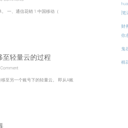
hua
。 一、通信花销 1.中国移动（
[笔
财
你
鬼
移至轻量云的过程
棉
 Comment
移至另一个账号下的轻量云。 即从A账
毒