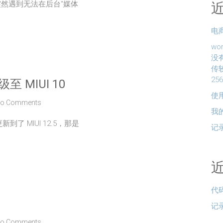
后，突然遇到无法在后台“媒体
电商
w
没
传
25
至 MIUI 10
使用
o Comments
我
了 MIUI 12.5，那是
记
代
记
o Comments